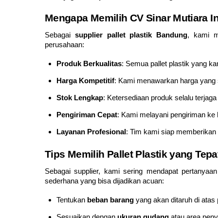
Mengapa Memilih CV Sinar Mutiara I
Sebagai
supplier pallet plastik Bandung
, kami m
perusahaan:
Produk Berkualitas
: Semua pallet plastik yang k
Harga Kompetitif
: Kami menawarkan harga yang s
Stok Lengkap
: Ketersediaan produk selalu terjag
Pengiriman Cepat
: Kami melayani pengiriman ke 
Layanan Profesional
: Tim kami siap memberikan 
Tips Memilih Pallet Plastik yang Tepa
Sebagai supplier, kami sering mendapat pertanyaan 
sederhana yang bisa dijadikan acuan:
Tentukan
beban barang
yang akan ditaruh di atas p
Sesuaikan dengan
ukuran gudang
atau area pen