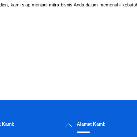
lien, kami siap menjadi mitra bisnis Anda dalam memenuhi kebutu
Back
 Kami:
Alamat Kami:
To
Top