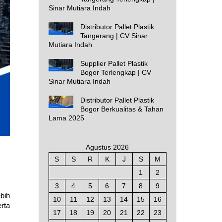
Sinar Mutiara Indah
Distributor Pallet Plastik
Tangerang | CV Sinar
Mutiara Indah
Supplier Pallet Plastik
Bogor Terlengkap | CV
Sinar Mutiara Indah
Distributor Pallet Plastik
Bogor Berkualitas & Tahan
Lama 2025
Agustus 2026
S
S
R
K
J
S
M
1
2
3
4
5
6
7
8
9
bih
10
11
12
13
14
15
16
rta
17
18
19
20
21
22
23