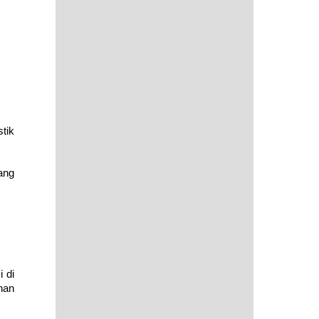
tik
ang
 di
nan