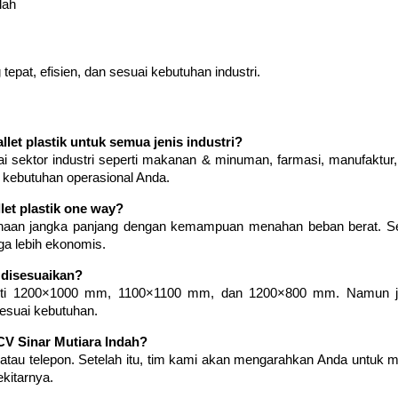
lah
pat, efisien, dan sesuai kebutuhan industri.
et plastik untuk semua jenis industri?
 sektor industri seperti makanan & minuman, farmasi, manufaktur, log
n kebutuhan operasional Anda.
let plastik one way?
unaan jangka panjang dengan kemampuan menahan beban berat. Seme
ga lebih ekonomis.
a disesuaikan?
rti 1200×1000 mm, 1100×1100 mm, dan 1200×800 mm. Namun ji
esuai kebutuhan.
CV Sinar Mutiara Indah?
au telepon. Setelah itu, tim kami akan mengarahkan Anda untuk mem
ekitarnya.