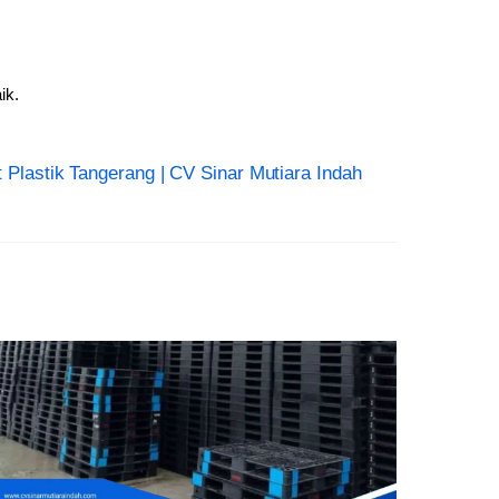
ik.
et Plastik Tangerang | CV Sinar Mutiara Indah