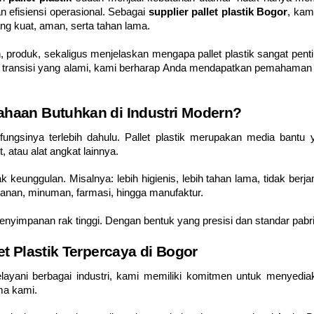
 efisiensi operasional. Sebagai
supplier pallet plastik Bogor
, kam
yang kuat, aman, serta tahan lama.
an, produk, sekaligus menjelaskan mengapa pallet plastik sangat pen
t transisi yang alami, kami berharap Anda mendapatkan pemahaman y
ahaan Butuhkan di Industri Modern?
fungsinya terlebih dahulu. Pallet plastik merupakan media bant
 atau alat angkat lainnya.
ak keunggulan. Misalnya: lebih higienis, lebih tahan lama, tidak berj
akanan, minuman, farmasi, hingga manufaktur.
es penyimpanan rak tinggi. Dengan bentuk yang presisi dan standar pab
et Plastik Terpercaya di Bogor
layani berbagai industri, kami memiliki komitmen untuk menyediak
ma kami.