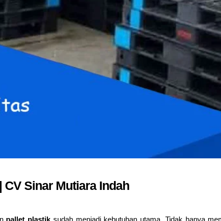
| CV Sinar Mutiara Indah
an
pallet plastik
sudah menjadi kebutuhan utama. Tidak hanya mem