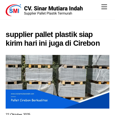
Skip
Men
to
content
supplier pallet plastik siap
kirim hari ini juga di Cirebon
22 Oktober 2025