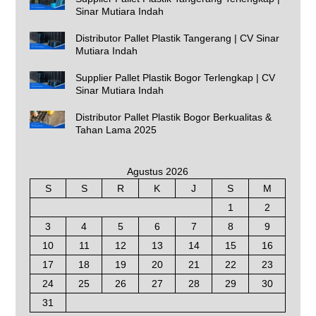
Sinar Mutiara Indah
Distributor Pallet Plastik Tangerang | CV Sinar
Mutiara Indah
Supplier Pallet Plastik Bogor Terlengkap | CV
Sinar Mutiara Indah
Distributor Pallet Plastik Bogor Berkualitas &
Tahan Lama 2025
Agustus 2026
S
S
R
K
J
S
M
1
2
3
4
5
6
7
8
9
10
11
12
13
14
15
16
17
18
19
20
21
22
23
24
25
26
27
28
29
30
31