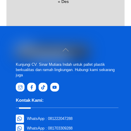
« Des
Back
To
Top
Kunjungi CV. Sinar Mutiara Indah untuk pallet plastik
berkualitas dan ramah lingkungan. Hubungi kami sekarang
juga
Kontak Kami:
WhatsApp : 081222047288
WhatsApp : 081703309288