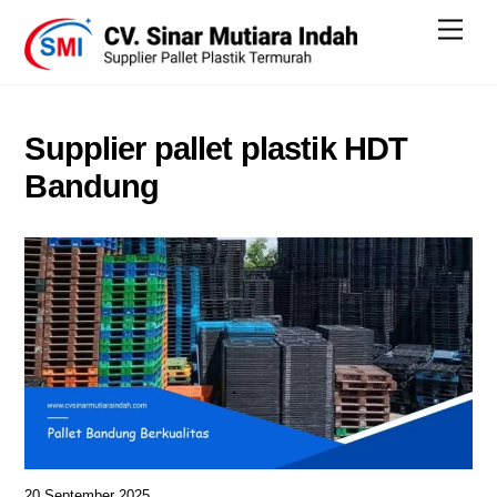
Skip
Men
to
content
Supplier pallet plastik HDT
Bandung
20 September 2025