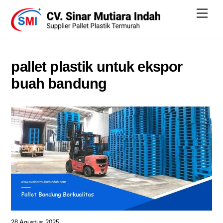
Skip
Men
to
content
pallet plastik untuk ekspor
buah bandung
28 Agustus 2025