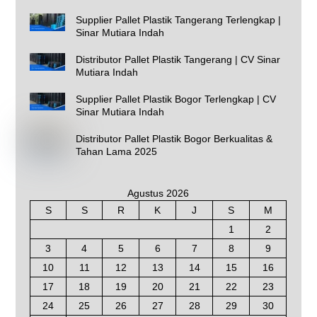
Supplier Pallet Plastik Tangerang Terlengkap |
Sinar Mutiara Indah
Distributor Pallet Plastik Tangerang | CV Sinar
Mutiara Indah
Supplier Pallet Plastik Bogor Terlengkap | CV
Sinar Mutiara Indah
Distributor Pallet Plastik Bogor Berkualitas &
Tahan Lama 2025
Agustus 2026
S
S
R
K
J
S
M
1
2
3
4
5
6
7
8
9
10
11
12
13
14
15
16
17
18
19
20
21
22
23
24
25
26
27
28
29
30