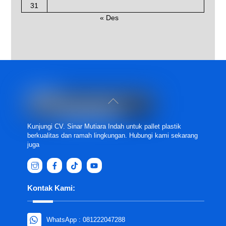
31
« Des
Back
To
Top
Kunjungi CV. Sinar Mutiara Indah untuk pallet plastik
berkualitas dan ramah lingkungan. Hubungi kami sekarang
juga
Kontak Kami:
WhatsApp : 081222047288