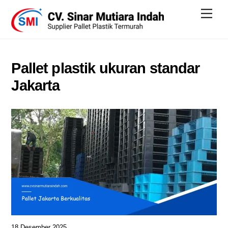
Skip
Men
to
content
Pallet plastik ukuran standar
Jakarta
18 Desember 2025