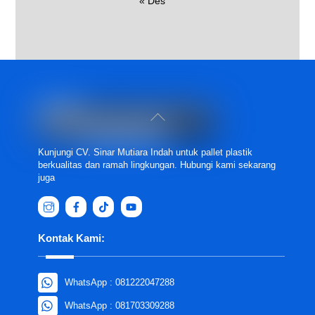
« Des
Back
To
Top
Kunjungi CV. Sinar Mutiara Indah untuk pallet plastik
berkualitas dan ramah lingkungan. Hubungi kami sekarang
juga
Kontak Kami:
WhatsApp : 081222047288
WhatsApp : 081703309288