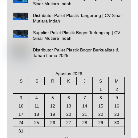
Sinar Mutiara Indah
Distributor Pallet Plastik Tangerang | CV Sinar
Mutiara Indah
Supplier Pallet Plastik Bogor Terlengkap | CV
Sinar Mutiara Indah
Distributor Pallet Plastik Bogor Berkualitas &
Tahan Lama 2025
Agustus 2026
S
S
R
K
J
S
M
1
2
3
4
5
6
7
8
9
10
11
12
13
14
15
16
17
18
19
20
21
22
23
24
25
26
27
28
29
30
31