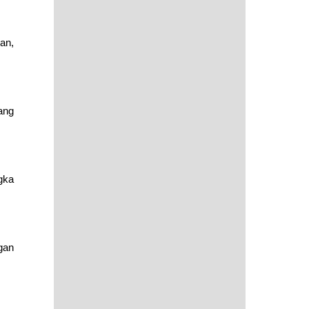
an,
ang
gka
gan