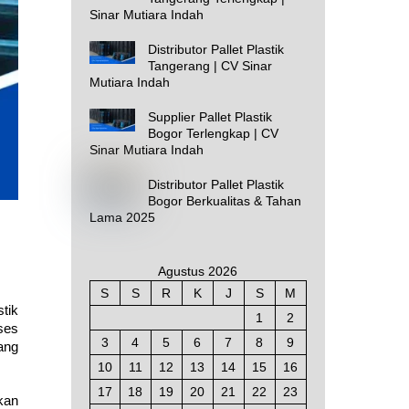
Sinar Mutiara Indah
Distributor Pallet Plastik
Tangerang | CV Sinar
Mutiara Indah
Supplier Pallet Plastik
Bogor Terlengkap | CV
Sinar Mutiara Indah
Distributor Pallet Plastik
Bogor Berkualitas & Tahan
Lama 2025
Agustus 2026
S
S
R
K
J
S
M
stik
1
2
ses
3
4
5
6
7
8
9
ang
10
11
12
13
14
15
16
17
18
19
20
21
22
23
kan