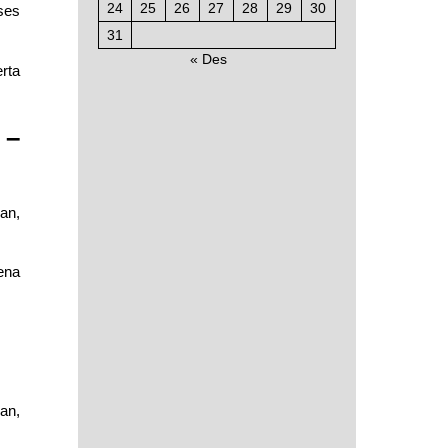
24
25
26
27
28
29
30
ses
31
« Des
erta
 –
an,
ena
an,