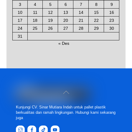
3
4
5
6
7
8
9
10
11
12
13
14
15
16
17
18
19
20
21
22
23
24
25
26
27
28
29
30
31
« Des
Back
To
Top
Kunjungi CV. Sinar Mutiara Indah untuk pallet plastik
berkualitas dan ramah lingkungan. Hubungi kami sekarang
juga