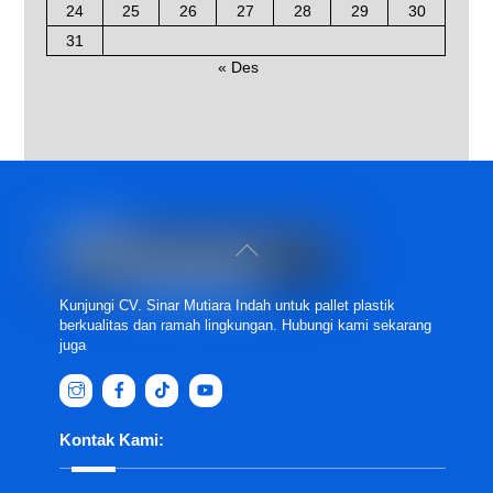
24
25
26
27
28
29
30
31
« Des
Back
To
Top
Kunjungi CV. Sinar Mutiara Indah untuk pallet plastik
berkualitas dan ramah lingkungan. Hubungi kami sekarang
juga
Kontak Kami: