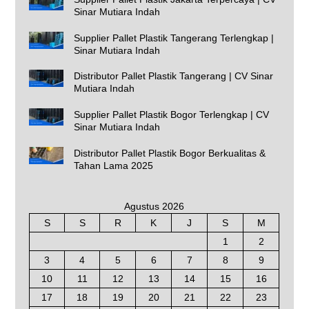
Sinar Mutiara Indah
Supplier Pallet Plastik Tangerang Terlengkap |
Sinar Mutiara Indah
Distributor Pallet Plastik Tangerang | CV Sinar
Mutiara Indah
Supplier Pallet Plastik Bogor Terlengkap | CV
Sinar Mutiara Indah
Distributor Pallet Plastik Bogor Berkualitas &
Tahan Lama 2025
Agustus 2026
S
S
R
K
J
S
M
1
2
3
4
5
6
7
8
9
10
11
12
13
14
15
16
17
18
19
20
21
22
23