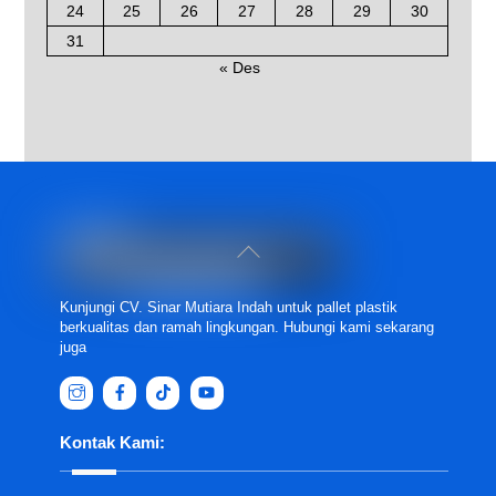
24
25
26
27
28
29
30
31
« Des
Back
To
Top
Kunjungi CV. Sinar Mutiara Indah untuk pallet plastik
berkualitas dan ramah lingkungan. Hubungi kami sekarang
juga
Kontak Kami: