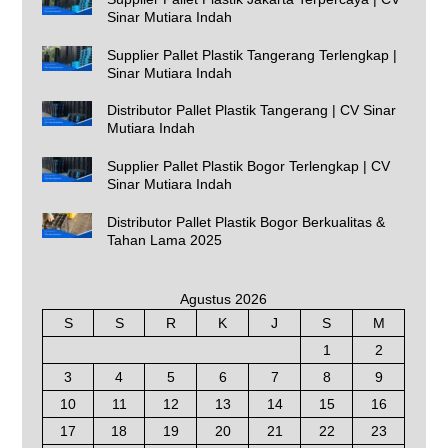
Sinar Mutiara Indah
Supplier Pallet Plastik Tangerang Terlengkap |
Sinar Mutiara Indah
Distributor Pallet Plastik Tangerang | CV Sinar
Mutiara Indah
Supplier Pallet Plastik Bogor Terlengkap | CV
Sinar Mutiara Indah
Distributor Pallet Plastik Bogor Berkualitas &
Tahan Lama 2025
Agustus 2026
S
S
R
K
J
S
M
1
2
3
4
5
6
7
8
9
10
11
12
13
14
15
16
17
18
19
20
21
22
23