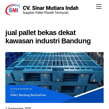
Skip
Men
to
content
jual pallet bekas dekat
kawasan industri Bandung
2 September 2025