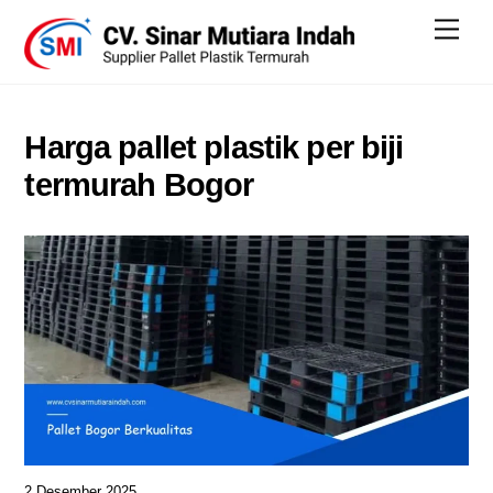
Skip
Men
to
content
Harga pallet plastik per biji
termurah Bogor
2 Desember 2025