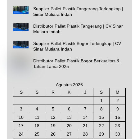
Supplier Pallet Plastik Tangerang Terlengkap |
Sinar Mutiara Indah
Distributor Pallet Plastik Tangerang | CV Sinar
Mutiara Indah
Supplier Pallet Plastik Bogor Terlengkap | CV
Sinar Mutiara Indah
Distributor Pallet Plastik Bogor Berkualitas &
Tahan Lama 2025
Agustus 2026
S
S
R
K
J
S
M
1
2
3
4
5
6
7
8
9
10
11
12
13
14
15
16
17
18
19
20
21
22
23
24
25
26
27
28
29
30