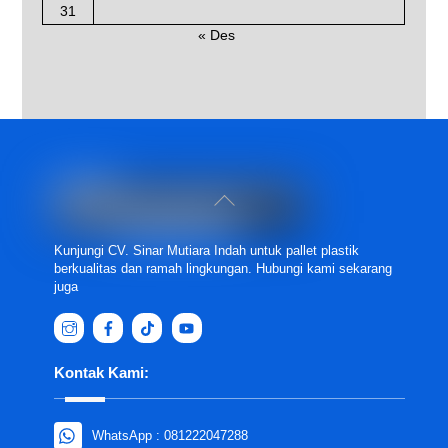
31
« Des
Back
To
Top
Kunjungi CV. Sinar Mutiara Indah untuk pallet plastik
berkualitas dan ramah lingkungan. Hubungi kami sekarang
juga
Kontak Kami:
WhatsApp : 081222047288