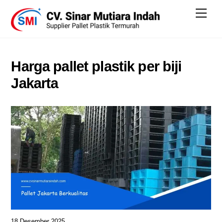
Skip
Men
to
content
Harga pallet plastik per biji
Jakarta
18 Desember 2025