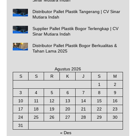
Sinar Mutiara Indah
Distributor Pallet Plastik Tangerang | CV Sinar
Mutiara Indah
Supplier Pallet Plastik Bogor Terlengkap | CV
Sinar Mutiara Indah
Distributor Pallet Plastik Bogor Berkualitas &
Tahan Lama 2025
Agustus 2026
S
S
R
K
J
S
M
1
2
3
4
5
6
7
8
9
10
11
12
13
14
15
16
17
18
19
20
21
22
23
24
25
26
27
28
29
30
31
« Des