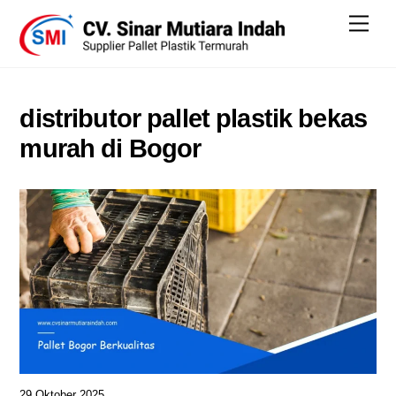
Skip
Men
to
content
distributor pallet plastik bekas
murah di Bogor
29 Oktober 2025