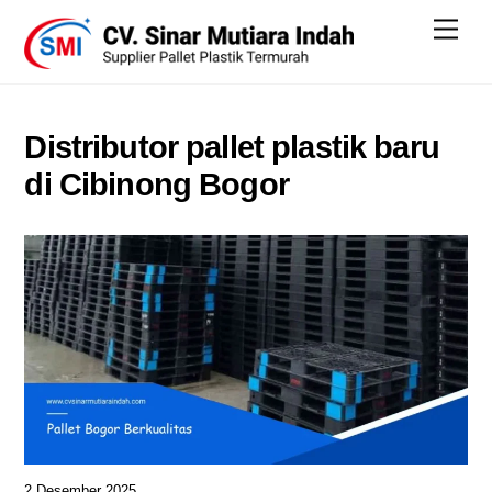
Skip
Men
to
content
Distributor pallet plastik baru
di Cibinong Bogor
2 Desember 2025