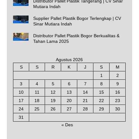
Distributor Pallet Plastik Tangerang | CV Sinar
Mutiara Indah
Supplier Pallet Plastik Bogor Terlengkap | CV
Sinar Mutiara Indah
Distributor Pallet Plastik Bogor Berkualitas &
Tahan Lama 2025
Agustus 2026
S
S
R
K
J
S
M
1
2
3
4
5
6
7
8
9
10
11
12
13
14
15
16
17
18
19
20
21
22
23
24
25
26
27
28
29
30
31
« Des